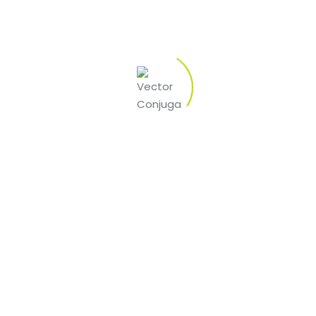
244 023 411 *
914 184 263 **
914 415 597 **
*Custo da chamada para a rede fixa nacional.
**Custo da chamada para a rede móvel nacional.
geral@vectorconjuga.pt
Serviços
Links Úteis
HACCP
Área Reservada
Controlo de Pragas
Legislação