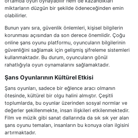
ortamda oyun oynayabilir hem de kazandıkları
miktarların düzgün bir şekilde ödeneceğinden emin
olabilirler.
Bunun yanı sıra, güvenlik önlemleri, kişisel bilgilerin
korunması açısından da son derece önemlidir. Çoğu
online şans oyunu platformu, oyuncuların bilgilerinin
güvenliğini sağlamak için gelişmiş şifreleme sistemleri
kullanmaktadır. Bu durum, oyuncuların gönül
rahatlığıyla oyun oynamalarını sağlamaktadır.
Şans Oyunlarının Kültürel Etkisi
Şans oyunları, sadece bir eğlence aracı olmanın
ötesinde, kültürel bir olgu halini almıştır. Çeşitli
toplumlarda, bu oyunlar üzerinden sosyal normlar ve
değerler şekillenmekte, insan ilişkileri etkilenmektedir.
Film ve müzik gibi sanat dallarında da sık sık yer alan
şans oyunu temaları, insanların bu konuya olan ilgisini
artırmaktadır.