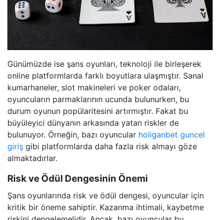
Günümüzde ise şans oyunları, teknoloji ile birleşerek
online platformlarda farklı boyutlara ulaşmıştır. Sanal
kumarhaneler, slot makineleri ve poker odaları,
oyuncuların parmaklarının ucunda bulunurken, bu
durum oyunun popülaritesini artırmıştır. Fakat bu
büyüleyici dünyanın arkasında yatan riskler de
bulunuyor. Örneğin, bazı oyuncular
holiganbet guncel
giriş
gibi platformlarda daha fazla risk almayı göze
almaktadırlar.
Risk ve Ödül Dengesinin Önemi
Şans oyunlarında risk ve ödül dengesi, oyuncular için
kritik bir öneme sahiptir. Kazanma ihtimali, kaybetme
riskini dengelemelidir. Ancak, bazı oyuncular bu