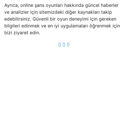
Ayrıca, online şans oyunları hakkında güncel haberler
ve analizler için sitemizdeki diğer kaynakları takip
edebilirsiniz. Güvenli bir oyun deneyimi için gereken
bilgileri edinmek ve en iyi uygulamaları öğrenmek için
bizi ziyaret edin.
244 023 411 *
914 184 263 **
914 415 597 **
*Custo da chamada para a rede fixa nacional.
**Custo da chamada para a rede móvel nacional.
geral@vectorconjuga.pt
Serviços
HACCP