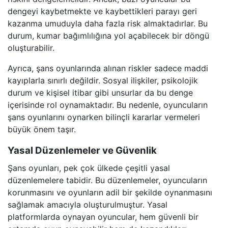
dengeyi kaybetmekte ve kaybettikleri parayı geri
kazanma umuduyla daha fazla risk almaktadırlar. Bu
durum, kumar bağımlılığına yol açabilecek bir döngü
oluşturabilir.
Ayrıca, şans oyunlarında alınan riskler sadece maddi
kayıplarla sınırlı değildir. Sosyal ilişkiler, psikolojik
durum ve kişisel itibar gibi unsurlar da bu denge
içerisinde rol oynamaktadır. Bu nedenle, oyuncuların
şans oyunlarını oynarken bilinçli kararlar vermeleri
büyük önem taşır.
Yasal Düzenlemeler ve Güvenlik
Şans oyunları, pek çok ülkede çeşitli yasal
düzenlemelere tabidir. Bu düzenlemeler, oyuncuların
korunmasını ve oyunların adil bir şekilde oynanmasını
sağlamak amacıyla oluşturulmuştur. Yasal
platformlarda oynayan oyuncular, hem güvenli bir