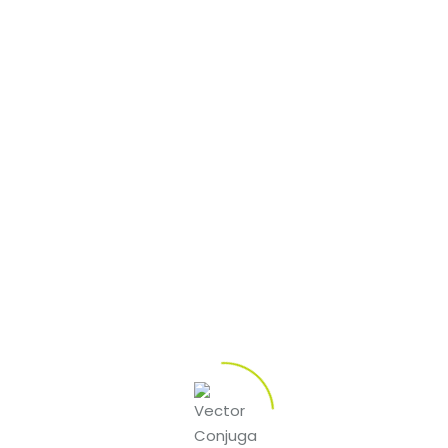
22 de Janeiro, 2026
кистана
я игрокам все больше возможностей для развлечения и выигрышей.
nco casino играть
.
начать играть
 скачать приложение на свое устройство или использовать мобильн
рулеткой, блэкджеком и другими онлайн-играми.
ы в Pinco casino
сами и акциями. При регистрации вам могут быть предложены фрис
игрыши!
реальные деньги