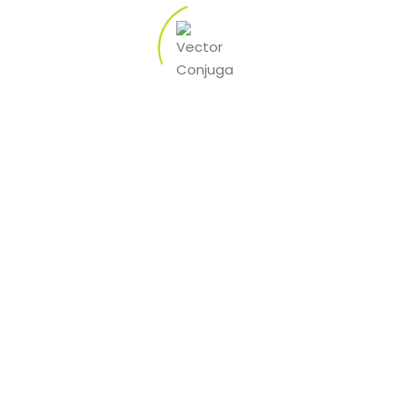
имально удобен и быстр. После этого вы сможете наслаждаться игр
ые игры казино в лю
вы сможете играть в любимые игры в любое время суток. Независим
непревзойденным иг
игровой опыт, который оставит вас довольным и удовлетворенным. 
увлекательных приключений — посетите
Пин Ап Казахстан
прямо сей
More Recent Stories