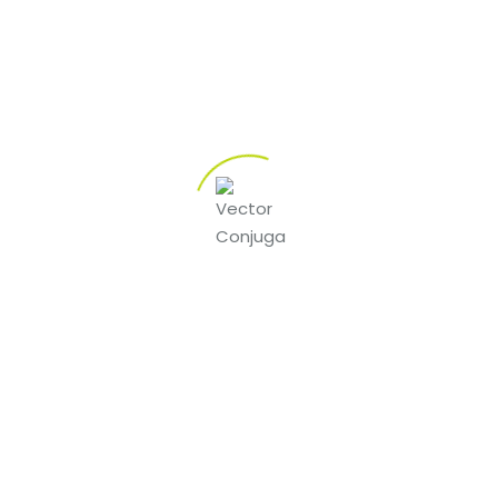
d unterliegt komplexen gesetzlichen Bestimmungen, die auf L
ersuch dar, ein einheitliches Regelwerk zu schaffen, das sowo
Herausforderungen, insbesondere im Hinblick auf Online-Glücks
Bundesländern führen zu einer ungleichen Wettbewerbssitua
e Glücksspielangebote zu entwickeln. Ein ausgeglichener re
t der Angebote zu fördern.