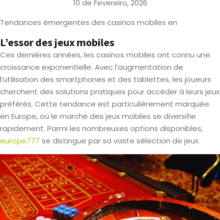
10 de Fevereiro, 2026
Tendances émergentes des casinos mobiles en
L’essor des jeux mobiles
Ces dernières années, les casinos mobiles ont connu une
croissance exponentielle. Avec l’augmentation de
l’utilisation des smartphones et des tablettes, les joueurs
cherchent des solutions pratiques pour accéder à leurs jeux
préférés. Cette tendance est particulièrement marquée
en Europe, où le marché des jeux mobiles se diversifie
rapidement. Parmi les nombreuses options disponibles,
europe777
se distingue par sa vaste sélection de jeux.