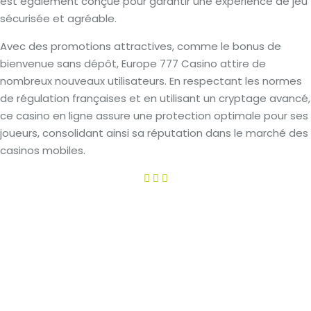
est également conçue pour garantir une expérience de jeu
sécurisée et agréable.
Avec des promotions attractives, comme le bonus de
bienvenue sans dépôt, Europe 777 Casino attire de
nombreux nouveaux utilisateurs. En respectant les normes
de régulation françaises et en utilisant un cryptage avancé,
ce casino en ligne assure une protection optimale pour ses
joueurs, consolidant ainsi sa réputation dans le marché des
casinos mobiles.
244 023 411 *
914 184 263 **
914 415 597 **
*Custo da chamada para a rede fixa nacional.