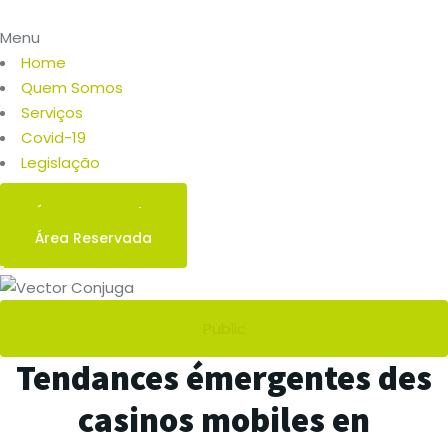
Menu
Home
Quem Somos
Serviços
Covid-19
Legislação
Contactos
Área Reservada
Área Reservada
Public
Tendances émergentes des
casinos mobiles en