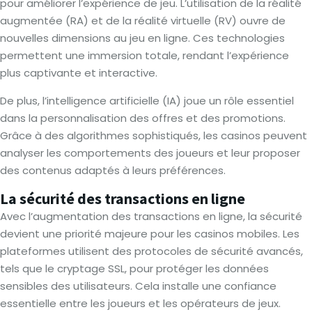
pour améliorer l’expérience de jeu. L’utilisation de la réalité
augmentée (RA) et de la réalité virtuelle (RV) ouvre de
nouvelles dimensions au jeu en ligne. Ces technologies
permettent une immersion totale, rendant l’expérience
plus captivante et interactive.
De plus, l’intelligence artificielle (IA) joue un rôle essentiel
dans la personnalisation des offres et des promotions.
Grâce à des algorithmes sophistiqués, les casinos peuvent
analyser les comportements des joueurs et leur proposer
des contenus adaptés à leurs préférences.
La sécurité des transactions en ligne
Avec l’augmentation des transactions en ligne, la sécurité
devient une priorité majeure pour les casinos mobiles. Les
plateformes utilisent des protocoles de sécurité avancés,
tels que le cryptage SSL, pour protéger les données
sensibles des utilisateurs. Cela installe une confiance
essentielle entre les joueurs et les opérateurs de jeux.