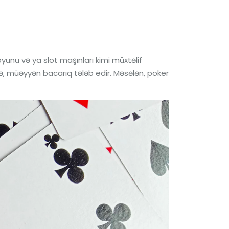
oyunu və ya slot maşınları kimi müxtəlif
də, müəyyən bacarıq tələb edir. Məsələn, poker