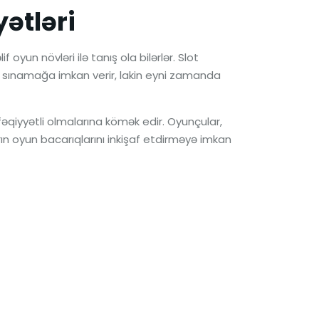
ətləri
yun növləri ilə tanış ola bilərlər. Slot
ı sınamağa imkan verir, lakin eyni zamanda
fəqiyyətli olmalarına kömək edir. Oyunçular,
ın oyun bacarıqlarını inkişaf etdirməyə imkan