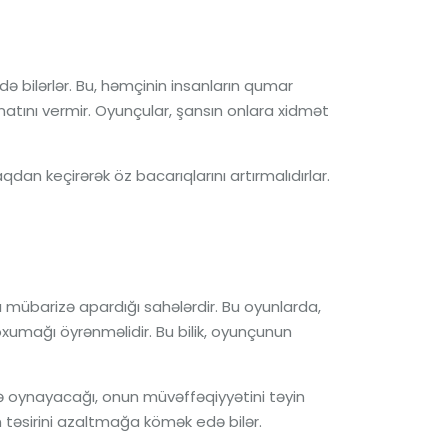
ə bilərlər. Bu, həmçinin insanların qumar
tını vermir. Oyunçular, şansın onlara xidmət
n keçirərək öz bacarıqlarını artırmalıdırlar.
şı mübarizə apardığı sahələrdir. Bu oyunlarda,
 oxumağı öyrənməlidir. Bu bilik, oyunçunun
ə oynayacağı, onun müvəffəqiyyətini təyin
ın təsirini azaltmağa kömək edə bilər.