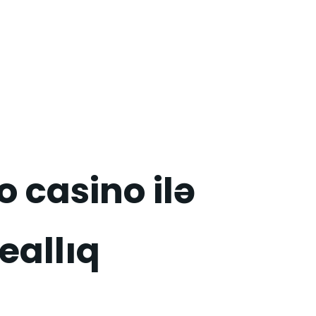
 casino ilə
eallıq