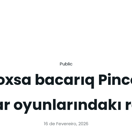
Public
oxsa bacarıq Pinco
 oyunlarındakı r
16 de Fevereiro, 2026