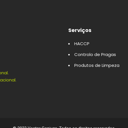
Serviços
HACCP
Controlo de Pragas
Produtos de Limpeza
nal.
acional.