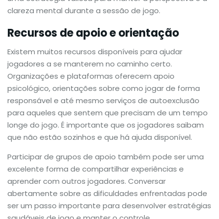
clareza mental durante a sessão de jogo.
Recursos de apoio e orientação
Existem muitos recursos disponíveis para ajudar
jogadores a se manterem no caminho certo.
Organizações e plataformas oferecem apoio
psicológico, orientações sobre como jogar de forma
responsável e até mesmo serviços de autoexclusão
para aqueles que sentem que precisam de um tempo
longe do jogo. É importante que os jogadores saibam
que não estão sozinhos e que há ajuda disponível.
Participar de grupos de apoio também pode ser uma
excelente forma de compartilhar experiências e
aprender com outros jogadores. Conversar
abertamente sobre as dificuldades enfrentadas pode
ser um passo importante para desenvolver estratégias
saudáveis de jogo e manter o controle.