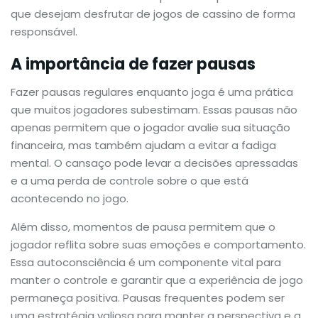
que desejam desfrutar de jogos de cassino de forma
responsável.
A importância de fazer pausas
Fazer pausas regulares enquanto joga é uma prática
que muitos jogadores subestimam. Essas pausas não
apenas permitem que o jogador avalie sua situação
financeira, mas também ajudam a evitar a fadiga
mental. O cansaço pode levar a decisões apressadas
e a uma perda de controle sobre o que está
acontecendo no jogo.
Além disso, momentos de pausa permitem que o
jogador reflita sobre suas emoções e comportamento.
Essa autoconsciência é um componente vital para
manter o controle e garantir que a experiência de jogo
permaneça positiva. Pausas frequentes podem ser
uma estratégia valiosa para manter a perspectiva e a