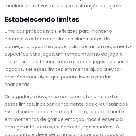
medidas corretivas antes que a situação se agrave.
Estabelecendo limites
Uma das práticas mais eficazes para manter o
controle é estabelecer limites claros antes de
começar a jogar. Isso pode incluir definir um orçamento
específico para jogos, um tempo máximo de jogo e
até mesmo restrições sobre o tipo de jogos que serão
jogados. Ter esses limites em mente ajuda a evitar
decisões impulsivas que podem levar a perdas
financeiras.
Os jogadores devem se comprometer a respeitar
esses limites, independentemente das circunstâncias.
Essa disciplina pode ser desafiadora, especialmente
em momentos de grande emoção, mas é essencial
para garantir uma experiência de jogo saudável. O
autocontrole deve ser uma prioridade para todos os