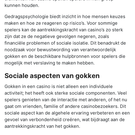
kunnen houden.
Gedragspsychologie biedt inzicht in hoe mensen keuzes
maken en hoe ze reageren op risico’s. Voor sommige
spelers kan de aantrekkingskracht van casino’s zo sterk
zijn dat ze de negatieve gevolgen negeren, zoals
financiële problemen of sociale isolatie. Dit benadrukt de
noodzaak voor bewustwording van verantwoordelijk
gokken en de beschikbare hulpbronnen voor spelers die
mogelijk met verslaving te maken hebben.
Sociale aspecten van gokken
Gokken in een casino is niet alleen een individuele
activiteit; het heeft ook sterke sociale componenten. Veel
spelers genieten van de interactie met anderen, of het nu
gaat om vrienden, familie of andere casinobezoekers. Dit
sociale aspect kan de algehele ervaring verbeteren en een
gevoel van verbondenheid creëren, wat bijdraagt aan de
aantrekkingskracht van het gokken.