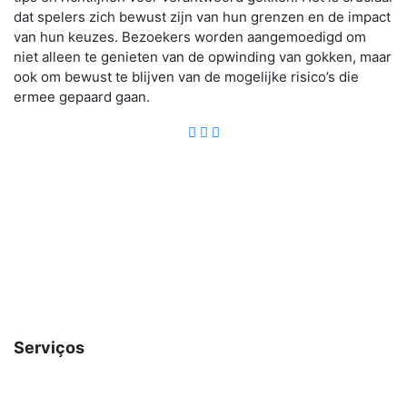
dat spelers zich bewust zijn van hun grenzen en de impact
van hun keuzes. Bezoekers worden aangemoedigd om
niet alleen te genieten van de opwinding van gokken, maar
ook om bewust te blijven van de mogelijke risico’s die
ermee gepaard gaan.
244 023 411 *
914 184 263 **
914 415 597 **
*Custo da chamada para a rede fixa nacional.
**Custo da chamada para a rede móvel nacional.
geral@vectorconjuga.pt
Serviços
HACCP
Controlo de Pragas