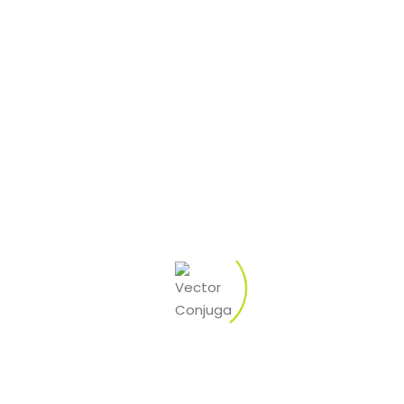
ůležitou součástí vaší strategie. Hráči často podléhají em
 může pomoci vyhnout se nepřiměřeným sázkám a zbytečným
t. Mnoho hráčů se snaží “dorovnat” ztráty, což může vést k
 si udrželi kontrolu.
ch způsobů, jak zvýšit své výhry v kasinu. Mnohá online kasi
ýrazně zvýšit váš bankroll. Před registrací vždy pečlivě zkon
 které odměňují stálé hráče. Tyto bonusy mohou zahrnovat n
zisku.