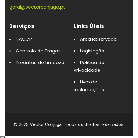
geral@vectorconjuga.pt
Serviços
Links Úteis
HACCP
Área Reservada
Controlo de Pragas
Legislação
Produtos de Limpeza
Política de
Privacidade
Livro de
reclamações
© 2023 Vector Conjuga. Todos os direitos reservados.