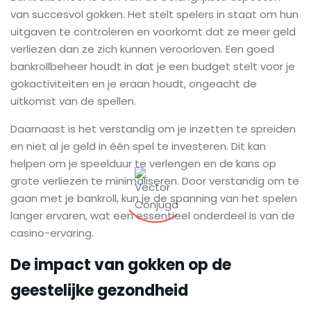
van succesvol gokken. Het stelt spelers in staat om hun
uitgaven te controleren en voorkomt dat ze meer geld
verliezen dan ze zich kunnen veroorloven. Een goed
bankrollbeheer houdt in dat je een budget stelt voor je
gokactiviteiten en je eraan houdt, ongeacht de
uitkomst van de spellen.
Daarnaast is het verstandig om je inzetten te spreiden
en niet al je geld in één spel te investeren. Dit kan
helpen om je speelduur te verlengen en de kans op
grote verliezen te minimaliseren. Door verstandig om te
gaan met je bankroll, kun je de spanning van het spelen
langer ervaren, wat een essentieel onderdeel is van de
casino-ervaring.
De impact van gokken op de
geestelijke gezondheid