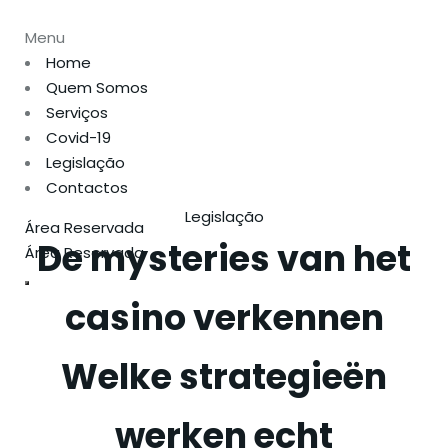
Menu
Home
Quem Somos
Serviços
Covid-19
Legislação
Contactos
Legislação
Área Reservada
De mysteries van het
Área Reservada
casino verkennen
Welke strategieën
werken echt