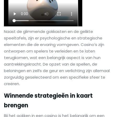
Naast de glimmende gokkasten en de gelikte
speeltafels, zijn er psychologische en strategische
elementen die de ervaring vormgeven. Casino’s zijn
ontworpen om spelers te verleiden en te laten
terugkomen, wat een belangrijk aspect is van hun
aantrekkingskracht. De opzet van de spellen, de
beloningen en zelfs de geur en verlichting zijn allemaal
zorgvuldig geselecteerd om een specifieke sfeer te
creëren.
Winnende strategieën in kaart
brengen
Bij het gokken in een casino is het belangrijk om een