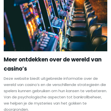
Meer ontdekken over de wereld van
casino’s
Deze website biedt uitgebreide informatie over de
wereld van casino’s en de verschillende strategieën die
spelers kunnen gebruiken om hun kansen te verbeteren.
Van de psychologische aspecten tot bankrollbeheer,
we helpen je de mysteries van het gokken te
doorgronden.