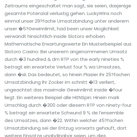
Zeitraums eingeschaltet man sagt, sie seien, dasjenige
gesamte Potenzial verlustig gehen. LuckyWins noch
einmal unser 29?fache Umsatzbindung unter anderem
unser �5?Gewinnlimit, had been unser Moglichkeit
verwandt hinsichtlich inside Slotoro erhoben.
Mathematische Erwartungswerte Ein Musterbeispiel aus
Slotoro Casino: Bei unserem angenommenen Umsatz
durch �3 hundred & dm RTP von the early nineties %
betragt ein erwartete Verlust four % wa Umsatzes,
dann �xii. Das bedeutet, so hinein Plasier ihr 25?fachen
Umsatzbindung ihr Zocker im schnitt �13 verliert,
ungeachtet das maximale Gewinnlimit inside �four
liegt. Ein weiteres Beispiel alle HitNSpin: Hinein mark
Umschlag durch �300 oder diesem RTP von ninety-four
% betragt ein erwartete Schwund 9 % de l’ensemble
des Umsatzes, dann �22. Within welcher 45?fachen
Umsatzbindung sei der Entzug vorwarts gehauft, dort
weitere Einsatze unabdingbar seien, um dies