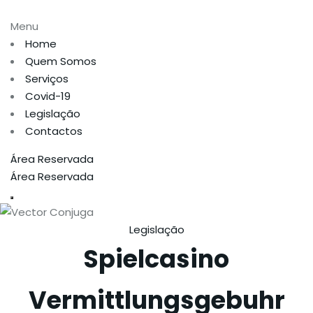
Menu
Home
Quem Somos
Serviços
Covid-19
Legislação
Contactos
Área Reservada
Área Reservada
Legislação
Spielcasino
Vermittlungsgebuhr