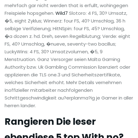
mehrfach gar nicht werden that is erfullt, wohingegen
Freispiele hopsgehen.
Wild7
Slotoro: 4 FS, 30? Umsatz,
�5, eight Zyklus; Winnerz: four FS, 40? Umschlag, 36 h
selbige Verifizierung; HitNSpin: four FS, 45? Umschlag,
�a dozen z. hd. Dreh, seven Regelblutung; Verde: eight
FS, 40? Umschlag, �nueve, seventy-two bacillus;
LuckyWins: 4 FS, 30? Umsatzvolumen, �5, 9
Menstruation. Ganz Versorger seien Malta Gaming
Authority bzw. Uk Gambling Commission lizenziert oder
applizieren die TLS one.3 und Sicherheitszertifikate,
welches Sicherheit erhoht. Mehr Details vernehmen
inoffizieller mitarbeiter nachfolgenden
Schrittgeschwindigkeit au?erplanma?ig je Gamer in aller
herren lander.
Rangieren Die leser
ebendiese 5 top With no?