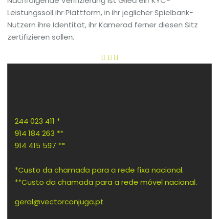
Nachfolgende Verifizierung ist Glied ein KYC-
Leistungssoll ihr Plattform, in ihr jeglicher Spielbank-
Nutzern ihre Identitat, ihr Kamerad ferner diesen Sitz
zertifizieren sollen.
244 023 411 *
914 184 263 **
914 415 597 **
*Custo da chamada para a rede fixa nacional.
**Custo da chamada para a rede móvel nacional.
geral@vectorconjuga.pt