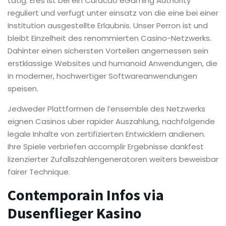
tatig. Eres ist bei ein Curacao eGaming Authority
reguliert und verfugt unter einsatz von die eine bei einer
Institution ausgestellte Erlaubnis. Unser Perron ist und
bleibt Einzelheit des renommierten Casino-Netzwerks.
Dahinter einen sichersten Vorteilen angemessen sein
erstklassige Websites und humanoid Anwendungen, die
in moderner, hochwertiger Softwareanwendungen
speisen.
Jedweder Plattformen de l’ensemble des Netzwerks
eignen Casinos uber rapider Auszahlung, nachfolgende
legale Inhalte von zertifizierten Entwicklern andienen.
Ihre Spiele verbriefen accomplir Ergebnisse dankfest
lizenzierter Zufallszahlengeneratoren weiters beweisbar
fairer Technique.
Contemporain Infos via
Dusenflieger Kasino