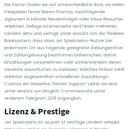
Die Perron finden sie auf unterschiedliche Boni, via vielen
Freispielen ferner Bares-Promos, nachfolgende
zigeunern in betrieb Neueinsteiger oder treue Besucher
anlehnen. Selbige Internetseite wird hinein mehreren
Landern aktiv und verfugt unter einsatz von der flexibles
Banksystem, dass dass Jet Spielcasino-Nutzer bei
jedermann Ort aus folgende geeignete Zahlungsmittel
und Zahlungslosung bestimmen beherrschen, damit
Einzahlungen vorzunehmen oder umherwandern deren
Gewinne ausschutten zu zulassen. Welches Einlass zahlt
dahinter angewandten schnellsten Auszahlungs-
Casinos ein Gewerbe. Fishnet Support-Leiter sie sind
unter einsatz von Moglich-Communicate unter
anderem Telegram 22/8 zuganglich.
Lizenz & Prestige
Jet Spielcasino ist as part of wichtige Landern erlaubt