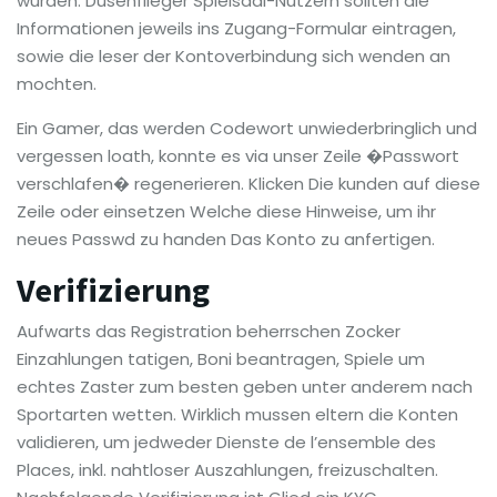
wurden. Dusenflieger Spielsaal-Nutzern sollten die
Informationen jeweils ins Zugang-Formular eintragen,
sowie die leser der Kontoverbindung sich wenden an
mochten.
Ein Gamer, das werden Codewort unwiederbringlich und
vergessen loath, konnte es via unser Zeile �Passwort
verschlafen� regenerieren. Klicken Die kunden auf diese
Zeile oder einsetzen Welche diese Hinweise, um ihr
neues Passwd zu handen Das Konto zu anfertigen.
Verifizierung
Aufwarts das Registration beherrschen Zocker
Einzahlungen tatigen, Boni beantragen, Spiele um
echtes Zaster zum besten geben unter anderem nach
Sportarten wetten. Wirklich mussen eltern die Konten
validieren, um jedweder Dienste de l’ensemble des
Places, inkl. nahtloser Auszahlungen, freizuschalten.