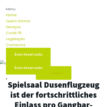
Menu
Home
Quem Somos
Serviços
Covid-19
Legislação
Contactos
Área Reservada
Área Reservada
Legislação
Spielsaal Dusenflugzeug
ist der fortschrittliches
Einlass pro Gangbar-