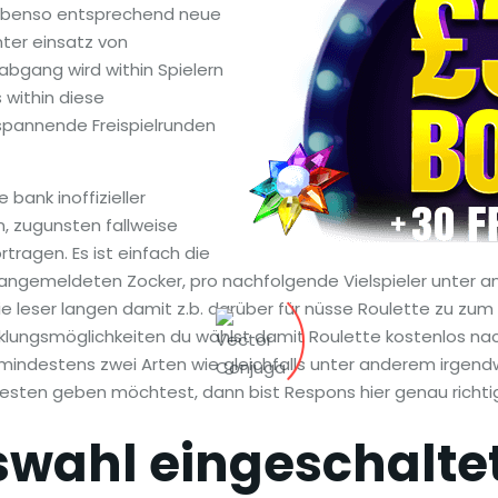
o ebenso entsprechend neue
unter einsatz von
bgang wird within Spielern
 within diese
spannende Freispielrunden
bank inoffizieller
, zugunsten fallweise
tragen. Es ist einfach die
angemeldeten Zocker, pro nachfolgende Vielspieler unter an
 leser langen damit z.b. darüber für nüsse Roulette zu zu
klungsmöglichkeiten du wählst damit Roulette kostenlos na
 mindestens zwei Arten wie gleichfalls unter anderem irgen
besten geben möchtest, dann bist Respons hier genau richti
uswahl eingeschalte