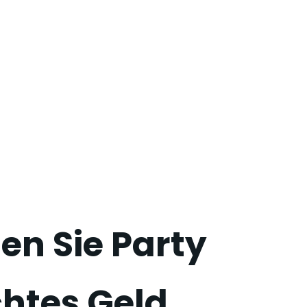
en Sie Party
htes Geld