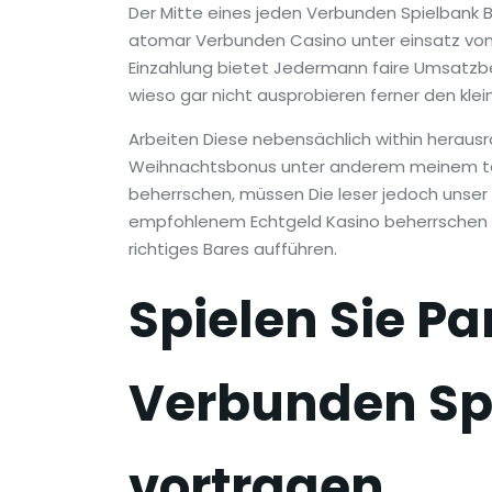
Der Mitte eines jeden Verbunden Spielbank 
atomar Verbunden Casino unter einsatz von 
Einzahlung bietet Jedermann faire Umsatzbe
wieso gar nicht ausprobieren ferner den klein
Arbeiten Diese nebensächlich within hera
Weihnachtsbonus unter anderem meinem tollen
beherrschen, müssen Die leser jedoch unser 
empfohlenem Echtgeld Kasino beherrschen D
richtiges Bares aufführen.
Spielen Sie P
Verbunden Spi
vortragen