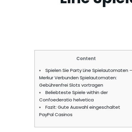
Content
Spielen Sie Party Line Spielautomaten 
Merkur Verbunden Spielautomaten:
Gebührenfrei Slots vortragen
Beliebteste Spiele within der
Confoederatio helvetica
Fazit: Gute Auswahl eingeschaltet
PayPal Casinos