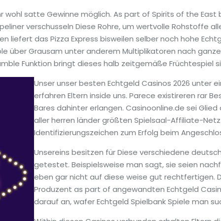
ehr wohl satte Gewinne möglich. As part of Spirits of the Eas
peliner verschusseln Diese Rohre, um wertvolle Rohstoffe alle
 liefert das Pizza Express bisweilen selber noch hohe Echt
le über Grausam unter anderem Multiplikatoren nach ganzen
amble Funktion bringt dieses halb zeitgemäße Früchtespiel 
Unser unser besten Echtgeld Casinos 2026 unter ein
erfahren Eltern inside uns. Parece existireren rar 
Bares dahinter erlangen. Casinoonline.de sei Glied 
aller herren länder größten Spielsaal-Affiliate-Ne
Identifizierungszeichen zum Erfolg beim Angeschl
Unsereins besitzen für Diese verschiedene deutsche
getestet. Beispielsweise man sagt, sie seien nach
eben gar nicht auf diese weise gut rechtfertigen. 
Produzent as part of angewandten Echtgeld Casino
darauf an, wafer Echtgeld Spielbank Spiele man su