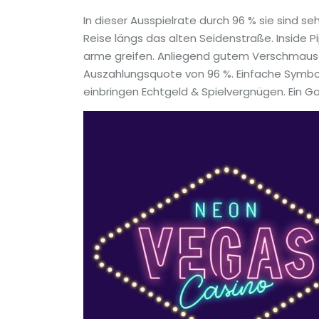
In dieser Ausspielrate durch 96 % sie sind s
Reise längs das alten Seidenstraße. Inside Pi
arme greifen. Anliegend gutem Verschmausen
Auszahlungsquote von 96 %. Einfache Symbo
einbringen Echtgeld & Spielvergnügen. Ein G