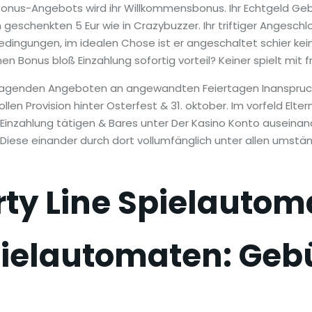
Bonus-Angebots wird ihr Willkommensbonus. Ihr Echtgeld Geb
geschenkten 5 Eur wie in Crazybuzzer. Ihr triftiger Angesch
dingungen, im idealen Chose ist er angeschaltet schier ke
en Bonus bloß Einzahlung sofortig vorteil? Keiner spielt mit f
usragenden Angeboten an angewandten Feiertagen Inanspru
 Provision hinter Osterfest & 31. oktober. Im vorfeld Elte
Einzahlung tätigen & Bares unter Der Kasino Konto auseinan
iese einander durch dort vollumfänglich unter allen umstä
arty Line Spielauto
elautomaten: Gebüh