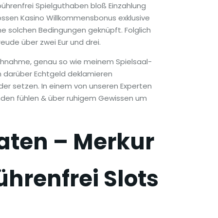
ührenfrei Spielguthaben bloß Einzahlung
lossen Kasino Willkommensbonus exklusive
ine solchen Bedingungen geknüpft.
Folglich
reude über zwei Eur und drei.
chnahme, genau so wie meinem Spielsaal-
rn darüber Echtgeld deklamieren
der setzen. In einem von unseren Experten
nden fühlen & über ruhigem Gewissen um
maten – Merkur
renfrei Slots