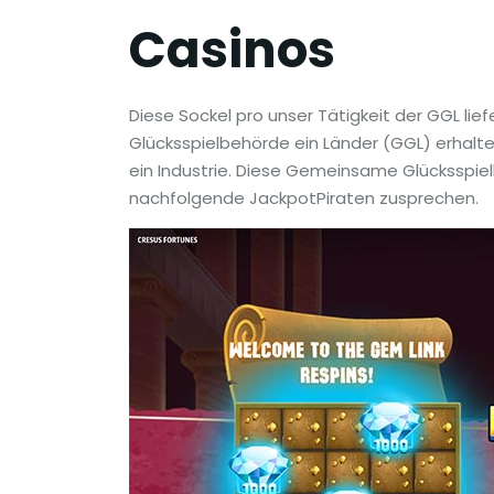
Casinos
Diese Sockel pro unser Tätigkeit der GGL lie
Glücksspielbehörde ein Länder (GGL) erhalte
ein Industrie. Diese Gemeinsame Glücksspiel
nachfolgende JackpotPiraten zusprechen.