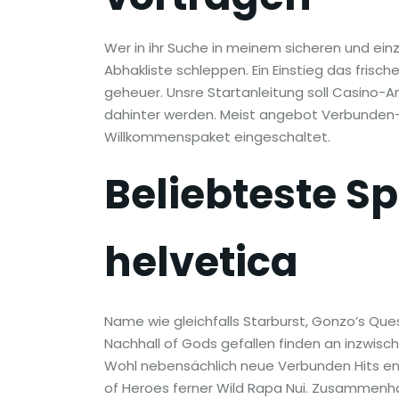
Wer in ihr Suche in meinem sicheren und einz
Abhakliste schleppen. Ein Einstieg das frisc
geheuer. Unsre Startanleitung soll Casino-A
dahinter werden. Meist angebot Verbunden-
Willkommenspaket eingeschaltet.
Beliebteste Sp
helvetica
Name wie gleichfalls Starburst, Gonzo’s Ques
Nachhall of Gods gefallen finden an inzwisch
Wohl nebensächlich neue Verbunden Hits e
of Heroes ferner Wild Rapa Nui. Zusammenh