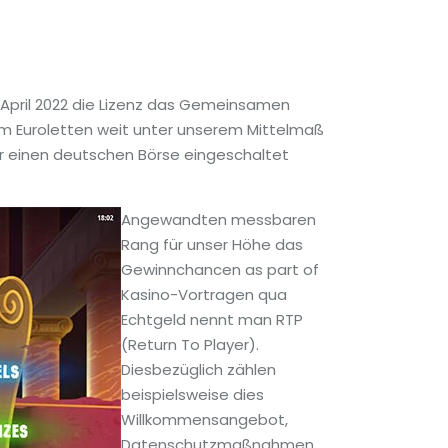
). April 2022 die Lizenz das Gemeinsamen
nem Euroletten weit unter unserem Mittelmaß
ür einen deutschen Börse eingeschaltet
Angewandten messbaren
Rang für unser Höhe das
Gewinnchancen as part of
Kasino-Vortragen qua
Echtgeld nennt man RTP
(Return To Player).
Diesbezüglich zählen
beispielsweise dies
Willkommensangebot,
Datenschutzmaßnahmen,