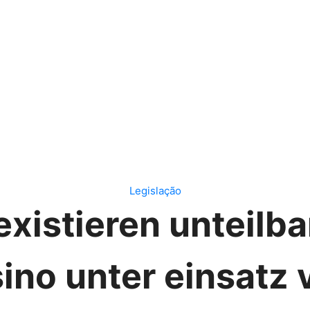
Legislação
existieren unteilb
sino unter einsatz