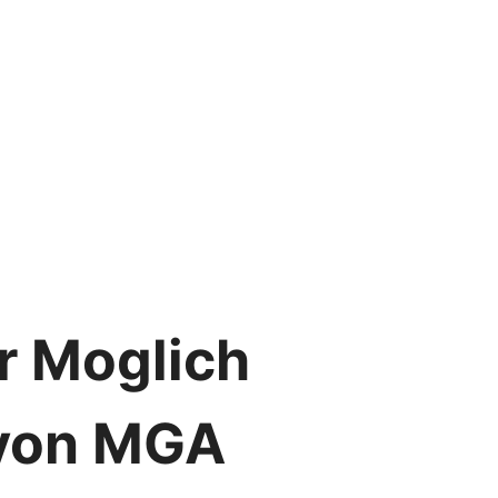
ar Moglich
 von MGA