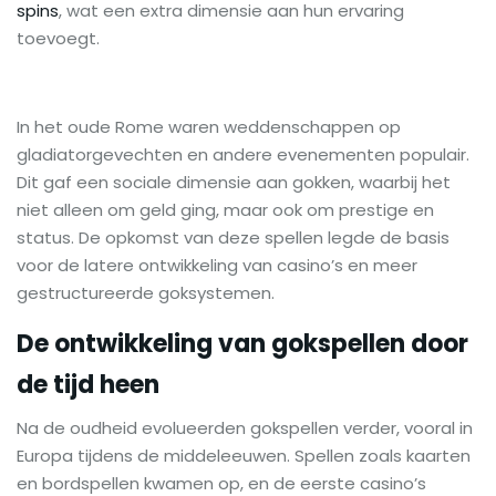
spins
, wat een extra dimensie aan hun ervaring
toevoegt.
In het oude Rome waren weddenschappen op
gladiatorgevechten en andere evenementen populair.
Dit gaf een sociale dimensie aan gokken, waarbij het
niet alleen om geld ging, maar ook om prestige en
status. De opkomst van deze spellen legde de basis
voor de latere ontwikkeling van casino’s en meer
gestructureerde goksystemen.
De ontwikkeling van gokspellen door
de tijd heen
Na de oudheid evolueerden gokspellen verder, vooral in
Europa tijdens de middeleeuwen. Spellen zoals kaarten
en bordspellen kwamen op, en de eerste casino’s