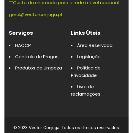
**Custo da chamada para a rede móvel nacional.
geral@vectorconjuga.pt
Serviços
Links Úteis
HACCP
Área Reservada
Controlo de Pragas
Legislação
Produtos de Limpeza
Política de
Privacidade
Livro de
reclamações
© 2023 Vector Conjuga. Todos os direitos reservados.