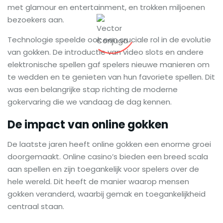
met glamour en entertainment, en trokken miljoenen
bezoekers aan.
Technologie speelde ook een cruciale rol in de evolutie
van gokken. De introductie van video slots en andere
elektronische spellen gaf spelers nieuwe manieren om
te wedden en te genieten van hun favoriete spellen. Dit
was een belangrijke stap richting de moderne
gokervaring die we vandaag de dag kennen.
De impact van online gokken
De laatste jaren heeft online gokken een enorme groei
doorgemaakt. Online casino’s bieden een breed scala
aan spellen en zijn toegankelijk voor spelers over de
hele wereld. Dit heeft de manier waarop mensen
gokken veranderd, waarbij gemak en toegankelijkheid
centraal staan.