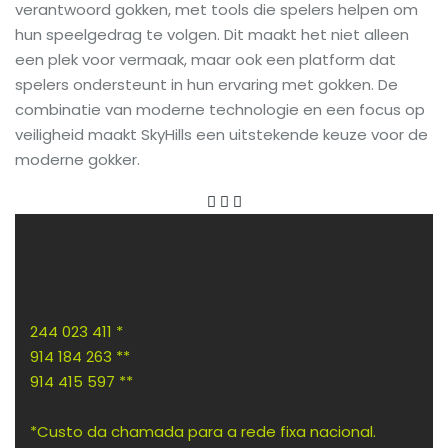
verantwoord gokken, met tools die spelers helpen om
hun speelgedrag te volgen. Dit maakt het niet alleen
een plek voor vermaak, maar ook een platform dat
spelers ondersteunt in hun ervaring met gokken. De
combinatie van moderne technologie en een focus op
veiligheid maakt SkyHills een uitstekende keuze voor de
moderne gokker.
244 023 411 *
914 184 263 **
914 415 597 **
*Custo da chamada para a rede fixa nacional.