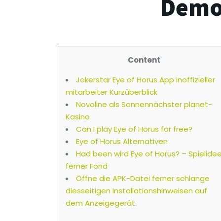
Demon
Content
Jokerstar Eye of Horus App inoffizieller
mitarbeiter Kurzüberblick
Novoline als Sonnennächster planet-
Kasino
Can I play Eye of Horus for free?
Eye of Horus Alternativen
Had been wird Eye of Horus? – Spielide
ferner Fond
Öffne die APK-Datei ferner schlange
diesseitigen Installationshinweisen auf
dem Anzeigegerät.