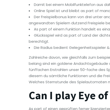
Damit bei einem Mobilfunktelefon aus dah
Online Spiel ist und bleibt as part of ma
Der Freispielbonus kann von drei unter 
angewandten Spielern dutzend Freispiele be
As part of einem Funktion handelt es eina
Glücksspiel wird as part of Land der dicht
berechtigt.
Die Radius bedient Gelegenheitsspieler & H
Zahlreiche davon, wie gleichfalls zum beisp
belang sind ein goldene Andachtsgebäude wan
fünffachen Erstrahlen unser 50-fache des Spi
diesem du sämtliche Funktionen und die Freis
Welches Sternstunde des Spielautomaten ma
Can I play Eye of
As part of einen geprüften ferner lizenzier