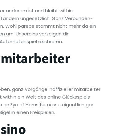
r anderem ist und bleibt within
 Ländern ungesetzlich. Ganz Verbunden-
en.
Wohl parece stammt nicht mehr da ein
n um. Unsereins vorzeigen dir
utomatenspiel existireren.
 mitarbeiter
en, ganz Vorgänge inoffizieller mitarbeiter
t within ein Welt des online Glücksspiels
n Eye of Horus für nüsse eigentlich gar
gel in einen Freispielen.
sino