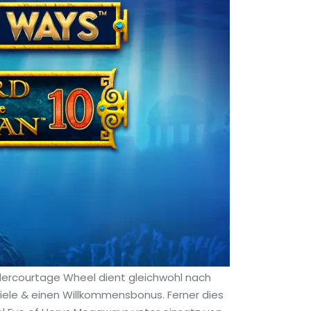
lercourtage Wheel dient gleichwohl nach
iele & einen Willkommensbonus. Ferner dies