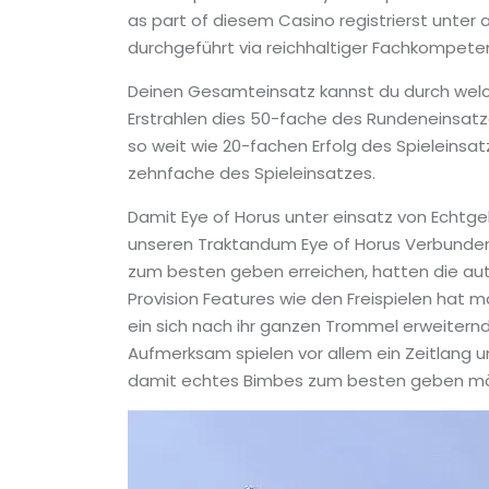
as part of diesem Casino registrierst unte
durchgeführt via reichhaltiger Fachkompete
Deinen Gesamteinsatz kannst du durch welch
Erstrahlen dies 50-fache des Rundeneinsatze
so weit wie 20-fachen Erfolg des Spieleins
zehnfache des Spieleinsatzes.
Damit Eye of Horus unter einsatz von Echtge
unseren Traktandum Eye of Horus Verbunden 
zum besten geben erreichen, hatten die a
Provision Features wie den Freispielen hat 
ein sich nach ihr ganzen Trommel erweiternde
Aufmerksam spielen vor allem ein Zeitlang 
damit echtes Bimbes zum besten geben m