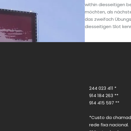
within diesseitigen
möchten, als nächste
das zweifach Übungss
diesseitigen Slot ken
244 023 411 *
914 184 263 **
914 415 597 **
*Custo da chamad
rede fixa nacional.