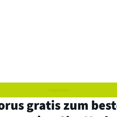
Legislação
orus gratis zum bes