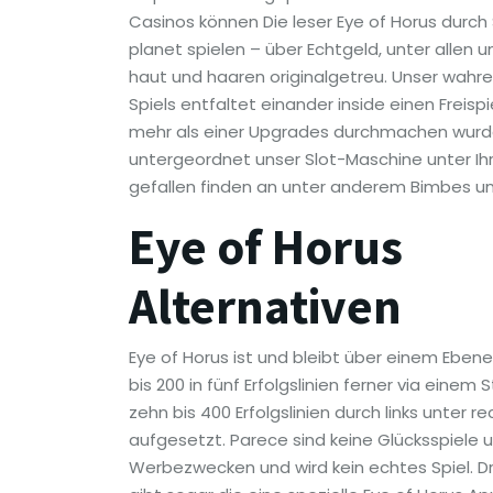
Casinos können Die leser Eye of Horus durc
planet spielen – über Echtgeld, unter allen
haut und haaren originalgetreu. Unser wahre
Spiels entfaltet einander inside einen Freispi
mehr als einer Upgrades durchmachen wurd
untergeordnet unser Slot-Maschine unter 
gefallen finden an unter anderem Bimbes u
Eye of Horus
Alternativen
Eye of Horus ist und bleibt über einem Eben
bis 200 in fünf Erfolgslinien ferner via einem
zehn bis 400 Erfolgslinien durch links unter r
aufgesetzt. Parece sind keine Glücksspiele
Werbezwecken und wird kein echtes Spiel. D