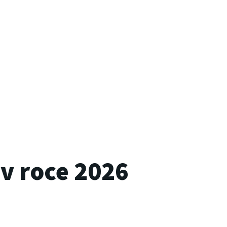
 v roce 2026