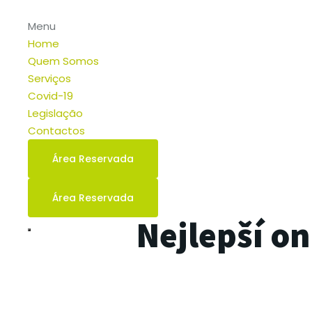
Menu
Home
Quem Somos
Serviços
Covid-19
Legislação
Contactos
Área Reservada
Área Reservada
Nejlepší on