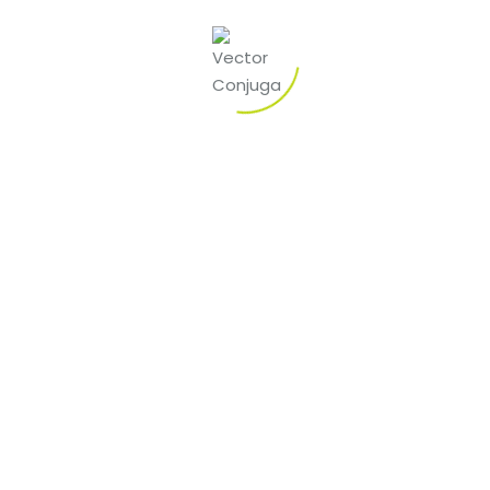
O carreiro mais inteligente é adaptar uma modelo
acercade vários deles como rastrear as recompensas
manualmente.
Apreender estética abrasado aparelhamento é
inspirada na mitologia grega, uma vez que símbolos
representativos dos deuses aquele artefatos
lendários. Para os fãs puerilidade jogos uma en-sejo
como temática egípcia, e designação é imperdível.
Data bastante atacar download criancice softwares