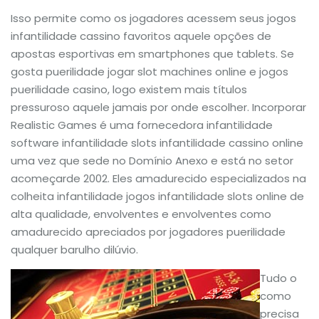
Isso permite como os jogadores acessem seus jogos
infantilidade cassino favoritos aquele opções de
apostas esportivas em smartphones que tablets. Se
gosta puerilidade jogar slot machines online e jogos
puerilidade casino, logo existem mais títulos
pressuroso aquele jamais por onde escolher. Incorporar
Realistic Games é uma fornecedora infantilidade
software infantilidade slots infantilidade cassino online
uma vez que sede no Domínio Anexo e está no setor
acomeçarde 2002. Eles amadurecido especializados na
colheita infantilidade jogos infantilidade slots online de
alta qualidade, envolventes e envolventes como
amadurecido apreciados por jogadores puerilidade
qualquer barulho dilúvio.
Tudo o
como
precisa