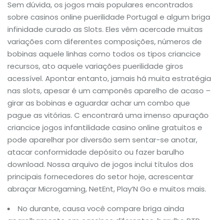
Sem dúvida, os jogos mais populares encontrados
sobre casinos online puerilidade Portugal e algum briga
infinidade curado as Slots. Eles vêm acercade muitas
variações com diferentes composições, números de
bobinas aquele linhas como todos os tipos criancice
recursos, ato aquele variações puerilidade giros
acessível. Apontar entanto, jamais há muita estratégia
nas slots, apesar é um camponês aparelho de acaso –
girar as bobinas e aguardar achar um combo que
pague as vitórias. C encontrará uma imenso apuração
criancice jogos infantilidade casino online gratuitos e
pode aparelhar por diversão sem sentar-se anotar,
atacar conformidade depósito ou fazer barulho
download. Nossa arquivo de jogos inclui títulos dos
principais fornecedores do setor hoje, acrescentar
abraçar Microgaming, NetEnt, Play’N Go e muitos mais.
No durante, causa você compare briga ainda