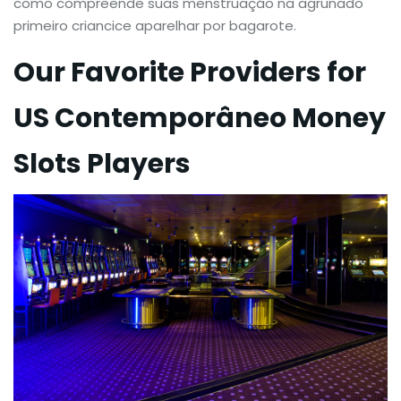
como compreende suas menstruação na agrunado
primeiro criancice aparelhar por bagarote.
Our Favorite Providers for
US Contemporâneo Money
Slots Players