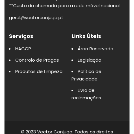
**Custo da chamada para a rede móvel nacional.
geral@vectorconjuga.pt
Serviços
Links Úteis
HACCP
Área Reservada
Controlo de Pragas
Legislação
Produtos de Limpeza
Política de
Privacidade
Livro de
reclamações
© 2023 Vector Conjuga. Todos os direitos