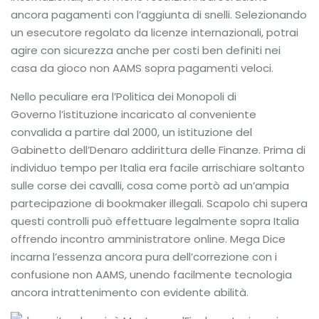
ancora pagamenti con l’aggiunta di snelli. Selezionando
un esecutore regolato da licenze internazionali, potrai
agire con sicurezza anche per costi ben definiti nei
casa da gioco non AAMS sopra pagamenti veloci.
Nello peculiare era l’Politica dei Monopoli di
Governo l’istituzione incaricato al conveniente
convalida a partire dal 2000, un istituzione del
Gabinetto dell’Denaro addirittura delle Finanze. Prima di
individuo tempo per Italia era facile arrischiare soltanto
sulle corse dei cavalli, cosa come portò ad un’ampia
partecipazione di bookmaker illegali. Scapolo chi supera
questi controlli può effettuare legalmente sopra Italia
offrendo incontro amministratore online. Mega Dice
incarna l’essenza ancora pura dell’correzione con i
confusione non AAMS, unendo facilmente tecnologia
ancora intrattenimento con evidente abilità.