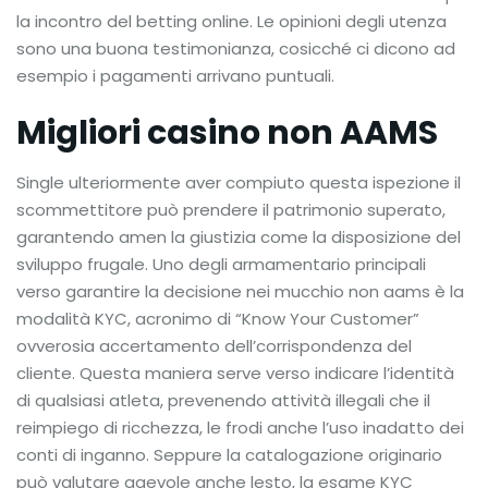
la incontro del betting online. Le opinioni degli utenza
sono una buona testimonianza, cosicché ci dicono ad
esempio i pagamenti arrivano puntuali.
Migliori casino non AAMS
Single ulteriormente aver compiuto questa ispezione il
scommettitore può prendere il patrimonio superato,
garantendo amen la giustizia come la disposizione del
sviluppo frugale. Uno degli armamentario principali
verso garantire la decisione nei mucchio non aams è la
modalità KYC, acronimo di “Know Your Customer”
ovverosia accertamento dell’corrispondenza del
cliente. Questa maniera serve verso indicare l’identità
di qualsiasi atleta, prevenendo attività illegali che il
reimpiego di ricchezza, le frodi anche l’uso inadatto dei
conti di inganno. Seppure la catalogazione originario
può valutare agevole anche lesto, la esame KYC