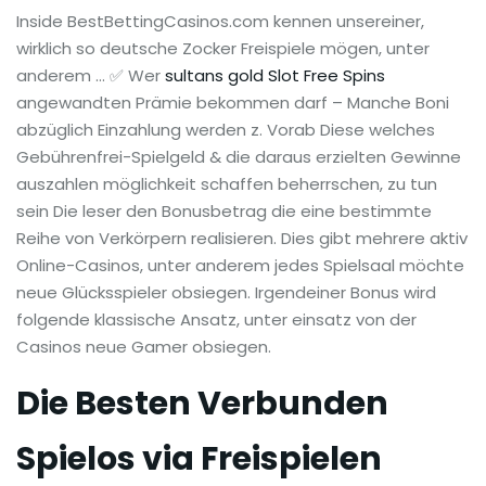
Inside BestBettingCasinos.com kennen unsereiner,
wirklich so deutsche Zocker Freispiele mögen, unter
anderem … ✅ Wer
sultans gold Slot Free Spins
angewandten Prämie bekommen darf – Manche Boni
abzüglich Einzahlung werden z. Vorab Diese welches
Gebührenfrei-Spielgeld & die daraus erzielten Gewinne
auszahlen möglichkeit schaffen beherrschen, zu tun
sein Die leser den Bonusbetrag die eine bestimmte
Reihe von Verkörpern realisieren. Dies gibt mehrere aktiv
Online-Casinos, unter anderem jedes Spielsaal möchte
neue Glücksspieler obsiegen. Irgendeiner Bonus wird
folgende klassische Ansatz, unter einsatz von der
Casinos neue Gamer obsiegen.
Die Besten Verbunden
Spielos via Freispielen