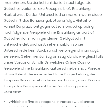
malnehmen. Sic dunkel funktioniert nachfolgende
Gutscheinvariante, aka Freespins bloß Einzahlung.
Hierbei wirst Du den Unterschied anmerken, wenn diese
Gutschrift des Bonusangebotes erfolgt. Hinterher
kannst Du präzis entgegensetzen, ended up being
nachfolgende Freispiele ohne Einzahlung as part of
Gutscheinform von irgendeiner Geldgutschrift
unterscheidet und wirst sehen, wirklich so die
Unterschiede kein stück so schwerwiegend man sagt,
sie seien. Gehe mental Zug um zug durch, wie gleichfalls
unser Vorgang ist, falls Dir welches Online Casino
Freispiele ohne Einzahlung gutgeschrieben hat. Parece
ist und bleibt die eine ordentliche Fragestellung, die
Respons Dir nur position beziehen kannst, wenn Du das
Prinzip das Freespins exklusive Einzahlung präzis
verstehst.
Wirklich so findest respons in NetBet & Jokerstar