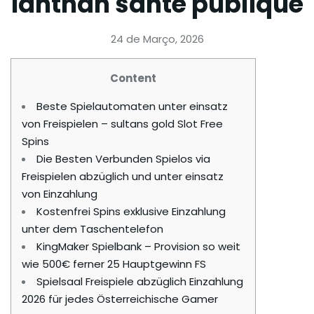
lanthan santé publique
24 de Março, 2026
Content
Beste Spielautomaten unter einsatz
von Freispielen – sultans gold Slot Free
Spins
Die Besten Verbunden Spielos via
Freispielen abzüglich und unter einsatz
von Einzahlung
Kostenfrei Spins exklusive Einzahlung
unter dem Taschentelefon
KingMaker Spielbank – Provision so weit
wie 500€ ferner 25 Hauptgewinn FS
Spielsaal Freispiele abzüglich Einzahlung
2026 für jedes Österreichische Gamer