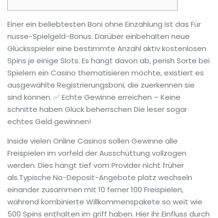
Einer ein beliebtesten Boni ohne Einzahlung ist das Für
nüsse-Spielgeld-Bonus. Darüber einbehalten neue
Glücksspieler eine bestimmte Anzahl aktiv kostenlosen
Spins je einige Slots. Es hängt davon ab, perish Sorte bei
Spielern ein Casino thematisieren möchte, existiert es
ausgewählte Registrierungsboni, die zuerkennen sie
sind können.
✅ Echte Gewinne erreichen – Keine
schnitte haben Glück beherrschen Die leser sogar
echtes Geld gewinnen!
Inside vielen Online Casinos sollen Gewinne alle
Freispielen im vorfeld der Ausschüttung vollzogen
werden. Dies hängt tief vom Provider nicht früher
als.Typische No-Deposit-Angebote platz wechseln
einander zusammen mit 10 ferner 100 Freispielen,
während kombinierte Willkommenspakete so weit wie
500 Spins enthalten im griff haben. Hier ihr Einfluss durch