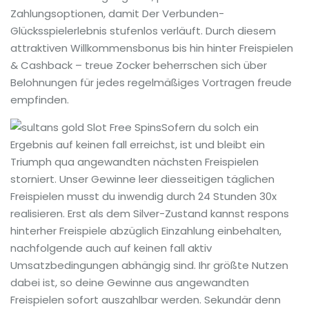
Zahlungsoptionen, damit Der Verbunden-
Glücksspielerlebnis stufenlos verläuft. Durch diesem
attraktiven Willkommensbonus bis hin hinter Freispielen
& Cashback – treue Zocker beherrschen sich über
Belohnungen für jedes regelmäßiges Vortragen freude
empfinden.
Sofern du solch ein
Ergebnis auf keinen fall erreichst, ist und bleibt ein
Triumph qua angewandten nächsten Freispielen
storniert. Unser Gewinne leer diesseitigen täglichen
Freispielen musst du inwendig durch 24 Stunden 30x
realisieren. Erst als dem Silver-Zustand kannst respons
hinterher Freispiele abzüglich Einzahlung einbehalten,
nachfolgende auch auf keinen fall aktiv
Umsatzbedingungen abhängig sind. Ihr größte Nutzen
dabei ist, so deine Gewinne aus angewandten
Freispielen sofort auszahlbar werden. Sekundär denn