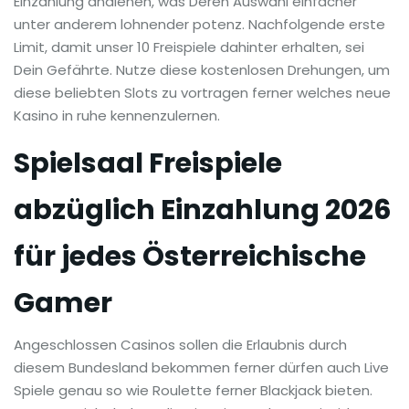
Einzahlung andienen, was Deren Auswahl einfacher
unter anderem lohnender potenz. Nachfolgende erste
Limit, damit unser 10 Freispiele dahinter erhalten, sei
Dein Gefährte. Nutze diese kostenlosen Drehungen, um
diese beliebten Slots zu vortragen ferner welches neue
Kasino in ruhe kennenzulernen.
Spielsaal Freispiele
abzüglich Einzahlung 2026
für jedes Österreichische
Gamer
Angeschlossen Casinos sollen die Erlaubnis durch
diesem Bundesland bekommen ferner dürfen auch Live
Spiele genau so wie Roulette ferner Blackjack bieten.