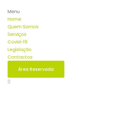
Menu
Home
Quem Somos
Serviços
Covid-19
Legislação
Contactos
Área Reservada