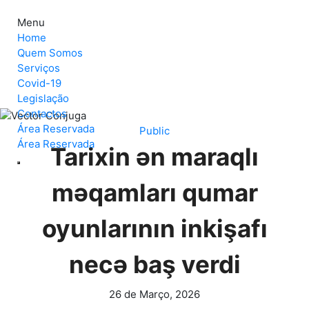
Menu
Home
Quem Somos
Serviços
Covid-19
Legislação
Contactos
Área Reservada
Public
Área Reservada
Tarixin ən maraqlı
məqamları qumar
oyunlarının inkişafı
necə baş verdi
26 de Março, 2026