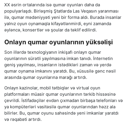
XX əsrin ortalarında isə qumar oyunları daha da
populyarlaşdı. Birləşmiş Ştatlarda Las Veqasın yaranması
ilə, qumar mədəniyyəti yeni bir forma aldı. Burada insanlar
yalnız oyun oynamaqla kifayətlənmirdi, eyni zamanda
əyləncə, konsertlər və şoular da təklif edilirdi.
Onlayn qumar oyunlarının yüksəlişi
Son illərdə texnologiyanın inkişafı onlayn qumar
oyunlarının sürətli yayılmasına imkan tanıdı. İnternetin
geniş yayılması, insanların istədikləri zaman və yerdə
qumar oynama imkanını yaratdı. Bu, xüsusilə gənc nəsil
arasında qumar oyunlarına marağı artırdı.
Onlayn kazinolar, mobil tətbiqlər və virtual oyun
platformaları müasir qumar oyunlarının tərkib hissəsinə
çevrildi. İstifadəçilər evdən çıxmadan birbaşa telefonları və
ya kompüterləri vasitəsilə qumar oyunlarından həzz ala
bilirlər. Bu, qumar oyunu sahəsində yeni imkanlar yaratdı
və rəqabəti artırdı.