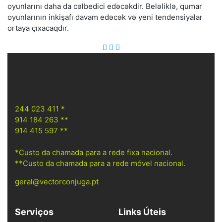
oyunlarını daha da cəlbedici edəcəkdir. Beləliklə, qumar
oyunlarının inkişafı davam edəcək və yeni tendensiyalar
ortaya çıxacaqdır.
244 023 411 *
914 184 263 **
914 415 597 **
*Custo da chamada para a rede fixa nacional.
**Custo da chamada para a rede móvel nacional.
geral@vectorconjuga.pt
Serviços
Links Úteis