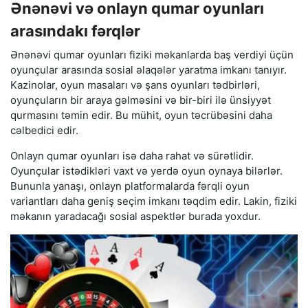
Ənənəvi və onlayn qumar oyunları
arasındakı fərqlər
Ənənəvi qumar oyunları fiziki məkanlarda baş verdiyi üçün
oyunçular arasında sosial əlaqələr yaratma imkanı tanıyır.
Kazinolar, oyun masaları və şans oyunları tədbirləri,
oyunçuların bir araya gəlməsini və bir-biri ilə ünsiyyət
qurmasını təmin edir. Bu mühit, oyun təcrübəsini daha
cəlbedici edir.
Onlayn qumar oyunları isə daha rahat və sürətlidir.
Oyunçular istədikləri vaxt və yerdə oyun oynaya bilərlər.
Bununla yanaşı, onlayn platformalarda fərqli oyun
variantları daha geniş seçim imkanı təqdim edir. Lakin, fiziki
məkanın yaradacağı sosial aspektlər burada yoxdur.