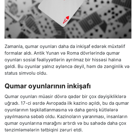
Zamanla, qumar oyunları daha da inkişaf edərək müxtəlif
formalar aldı. Antik Yunan və Roma dövrlərində qumar
oyunları sosial fəaliyyətlərin ayrılmaz bir hissəsi halına
gəldi. Bu oyunlar yalnız əyləncə deyil, həm də zənginlik və
status simvolu oldu.
Qumar oyunlarının inkişafı
Qumar oyunları müasir dövrə qədər bir çox dəyişikliklərə
uğradı. 17-ci əsrdə Avropada ilk kazino açıldı, bu da qumar
oyunlarının təşkilatlanmasına və daha geniş kütlələrə
yayılmasına səbəb oldu. Kazinoların yaranması, insanların
qumar oyunlarına marağını artırdı və bu sahədə daha çox
tənzimləmələrin tətbiqini zəruri etdi.