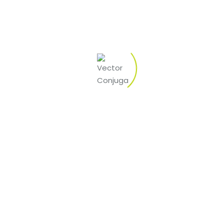
wie Krebs oder HIV, die zu Muskelabbau führen, können Stero
Behandlung von entzündlichen Erkrankungen eingesetzt wer
Bodybuilding
setzt, um:
de fördern das Muskelwachstum, indem sie die Proteinsynth
utzen Steroide, um ihre Kraft und Ausdauer während des Trai
nen die körperliche Erholung nach intensiven Trainingseinhei
ebenwirkungen
rhebliche Risiken. Zu den häufigsten Nebenwirkungen gehören:
pression