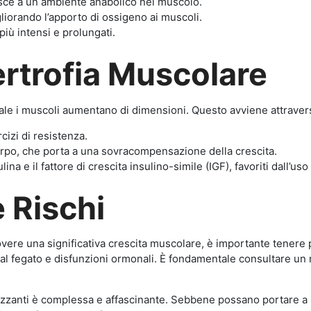
isce a un ambiente anabolico nel muscolo.
gliorando l’apporto di ossigeno ai muscoli.
iù intensi e prolungati.
Ipertrofia Muscolare
quale i muscoli aumentano di dimensioni. Questo avviene attraver
cizi di resistenza.
orpo, che porta a una sovracompensazione della crescita.
a e il fattore di crescita insulino-simile (IGF), favoriti dall’uso 
 Rischi
re una significativa crescita muscolare, è importante tenere pre
al fegato e disfunzioni ormonali. È fondamentale consultare un m
lizzanti è complessa e affascinante. Sebbene possano portare a ben