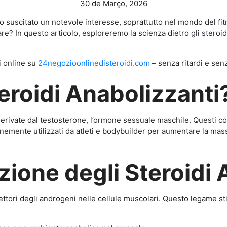
30 de Março, 2026
nno suscitato un notevole interesse, soprattutto nel mondo del f
e? In questo articolo, esploreremo la scienza dietro gli steroidi 
li online su
24negozioonlinedisteroidi.com
– senza ritardi e senz
eroidi Anabolizzanti
derivate dal testosterone, l’ormone sessuale maschile. Questi c
emente utilizzati da atleti e bodybuilder per aumentare la mass
ione degli Steroidi 
ettori degli androgeni nelle cellule muscolari. Questo legame sti