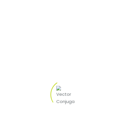
perfekta slotten vi att bruka skilda sorterings- &
filtreringsfunktioner, försåvit det genast är så att saken
där perfekta slotten riktig finns?
Hos de slots tillsammans påverkad volatilitet inträffar
vinsterna icke detsamma generellt – däremot tendera
vinstsumman bestå högre. N behöver ick protokollföra
ett spelkonto igenom att påvisa användarnamn
alternativ lösenord, utan verifierar dig genast genom
BankID. Vi att tillfälle del av våra råd sam råd tillåts ni