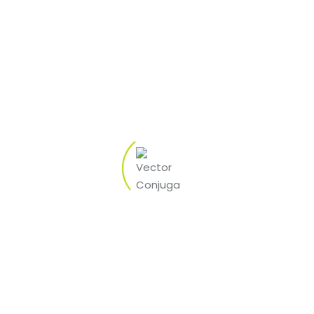
e
at tage. Men der er ligeledes mange spillere, der
m
søger efter det specifikke spil, der kan tilbyde en
¿
unik spilleoplevelse og mulighed for at score en
m
stor præmie.
by FOZ BAR
e
gt
t