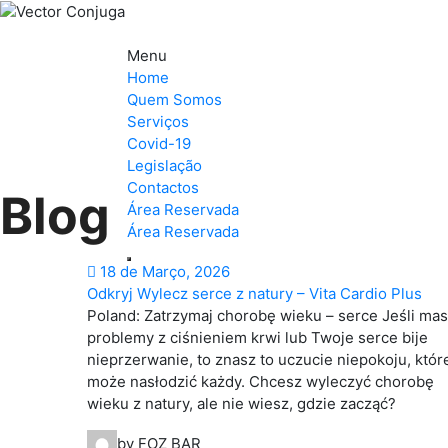
Menu
Home
Quem Somos
Serviços
Covid-19
Legislação
Contactos
Blog
Área Reservada
Área Reservada
18 de Março, 2026
Odkryj Wylecz serce z natury – Vita Cardio Plus
Poland: Zatrzymaj chorobę wieku – serce Jeśli ma
problemy z ciśnieniem krwi lub Twoje serce bije
nieprzerwanie, to znasz to uczucie niepokoju, któr
może nasłodzić każdy. Chcesz wyleczyć chorobę
wieku z natury, ale nie wiesz, gdzie zacząć?
by FOZ BAR