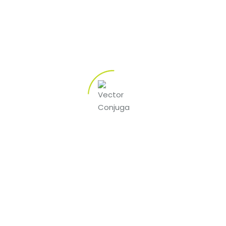
vincere sia esclusivamente una questione di fortuna.
Sebbene la fortuna giochi un ruolo significativo,
esistono anche strategie e conoscenze che possono
influenzare le probabilità di vincita. …
by FOZ BAR
244 023 411 *
914 184 263 **
914 415 597 **
*Custo da chamada para a rede fixa nacional.
**Custo da chamada para a rede móvel nacional.
geral@vectorconjuga.pt