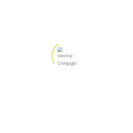
one
244 023 411 *
914 184 263 **
914 415 597 **
*Custo da chamada para a rede fixa nacional.
**Custo da chamada para a rede móvel nacional.
geral@vectorconjuga.pt